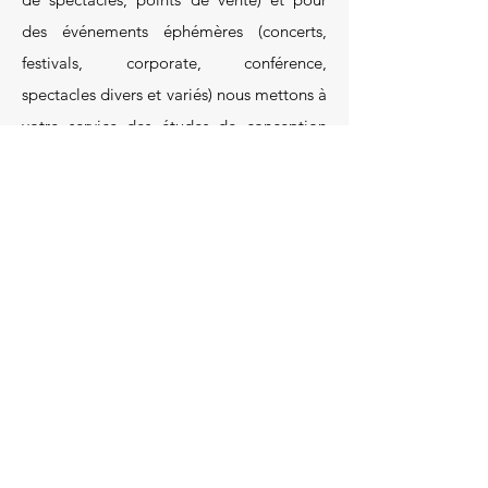
des événements éphémères (concerts,
festivals, corporate, conférence,
spectacles divers et variés) nous mettons à
votre service des études de conception
lumière et vidéo pour
vos lieux
résidentiels et professionnels.
Emanuel Blais
Sandrine R. Blais
One Touch Domotics